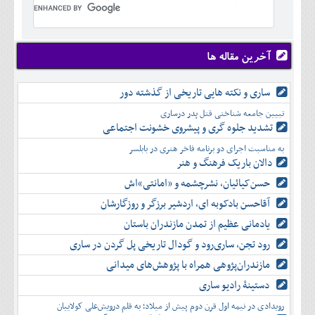
تير
شهريور
آبان
دی
اسفند
خرداد
مرداد
مهر
آذر
بهمن
تير
شهريور
آبان
دی
اسفند
مرداد
مهر
آذر
بهمن
شهريور
آخرین مقاله ها
آبان
دی
اسفند
مهر
آذر
بهمن
آبان
ساری و نکته هایی تاریخی از گذشته دور
دی
اسفند
آذر
بهمن
تبیین جامعه شناختی قتل پدر درساری
دی
اسفند
تشدید جلوه‌ گری و پیشروی خشونت اجتماعی
بهمن
به مناسبت اجرای دو برنامه فاخر هنری در بابلسر
اسفند
دالان باریک فرهنگ و هنر
حسن‌کیائیان، نشرچشمه و «امانتی»اش
آقاحسن بادکوبه ای، اردشیر برزگر و روزگارشان
یادمانی عظیم از تمدن مازندران باستان
رود تجن، ساری‌رود و گودال تاریخی پل گردن در ساری
مازندران‌پژوهی همراه با پژوهش‌های میدانی
دستینۀ رادیو ساری
رویدادی در نیمه اول قرن دوم پیش از میلاد؛ به قلم درویش‌علی کولاییان