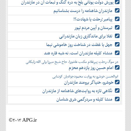
یورش دولت یونانی بلخ به دره گنگ و تبعات آن در مازندران
مازندران شاهنامه را درست بشناسانیم
پیامبر؛رحلت یا شهادت؟!
تبرستان و آیین مردم تپور
تقلا برای ماندگاری زبان مازندرانی
جهل یا غفلت در شناخت روز خاموشی نیما
منشاء کلیله مازندران است، نه شبه قاره هند
در سوگ رحلتِ پیرغلام مکتب عاشورا، حاج شیخ میرزا ولی الله زلیکانی
امام حسینِ روز یازدهم محرّم
ابوالحسن خوشرو به روایت محمودجوادیان کوتنایی
خوشرو، خنياگر برومند مازندران
نگاهی تازه به روایت‌های شاهنامه از مازندران
منشا کلیله و سردرگمی شرق شناسان
©2013 APG.ir