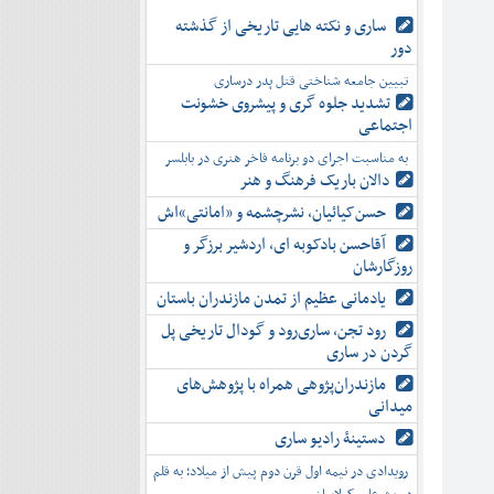
ساری و نکته هایی تاریخی از گذشته
دور
تبیین جامعه شناختی قتل پدر درساری
تشدید جلوه‌ گری و پیشروی خشونت
اجتماعی
به مناسبت اجرای دو برنامه فاخر هنری در بابلسر
دالان باریک فرهنگ و هنر
حسن‌کیائیان، نشرچشمه و «امانتی»اش
آقاحسن بادکوبه ای، اردشیر برزگر و
روزگارشان
یادمانی عظیم از تمدن مازندران باستان
رود تجن، ساری‌رود و گودال تاریخی پل
گردن در ساری
مازندران‌پژوهی همراه با پژوهش‌های
میدانی
دستینۀ رادیو ساری
رویدادی در نیمه اول قرن دوم پیش از میلاد؛ به قلم