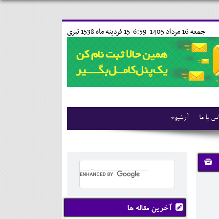
جمعه 16 مرداد 1405-6:59-
15 فردينه ماه 1538 تبری
س با ما
آرشیو
آخرین مقاله ها