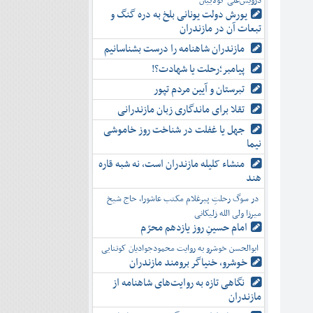
درویش‌علی کولاییان
یورش دولت یونانی بلخ به دره گنگ و
تبعات آن در مازندران
مازندران شاهنامه را درست بشناسانیم
پیامبر؛رحلت یا شهادت؟!
تبرستان و آیین مردم تپور
تقلا برای ماندگاری زبان مازندرانی
جهل یا غفلت در شناخت روز خاموشی
نیما
منشاء کلیله مازندران است، نه شبه قاره
هند
در سوگ رحلتِ پیرغلام مکتب عاشورا، حاج شیخ
میرزا ولی الله زلیکانی
امام حسینِ روز یازدهم محرّم
ابوالحسن خوشرو به روایت محمودجوادیان کوتنایی
خوشرو، خنياگر برومند مازندران
نگاهی تازه به روایت‌های شاهنامه از
مازندران