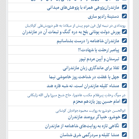
مازندران‌پژوهی همراه با پژوهش‌های میدانی
دستینۀ رادیو ساری
رویدادی در نیمه اول قرن دوم پیش از میلاد؛ به قلم درویش‌علی کولاییان
یورش دولت یونانی بلخ به دره گنگ و تبعات آن در مازندران
مازندران شاهنامه را درست بشناسانیم
پیامبر؛رحلت یا شهادت؟!
تبرستان و آیین مردم تپور
تقلا برای ماندگاری زبان مازندرانی
جهل یا غفلت در شناخت روز خاموشی نیما
منشاء کلیله مازندران است، نه شبه قاره هند
در سوگ رحلتِ پیرغلام مکتب عاشورا، حاج شیخ میرزا ولی الله زلیکانی
امام حسینِ روز یازدهم محرّم
ابوالحسن خوشرو به روایت محمودجوادیان کوتنایی
خوشرو، خنياگر برومند مازندران
نگاهی تازه به روایت‌های شاهنامه از مازندران
منشا کلیله و سردرگمی شرق شناسان