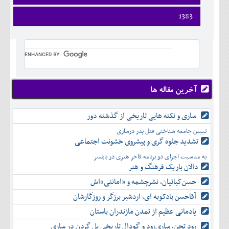
ارديبهشت
تير
شهريور
آبان
دی
اسفند
فروردين
1383
خرداد
مرداد
مهر
آذر
بهمن
ارديبهشت
تير
شهريور
آبان
دی
اسفند
فروردين
خرداد
مرداد
مهر
آذر
بهمن
ارديبهشت
تير
شهريور
آبان
دی
اسفند
خرداد
مرداد
مهر
آذر
بهمن
تير
شهريور
آبان
دی
اسفند
مرداد
مهر
آذر
بهمن
شهريور
آخرین مقاله ها
آبان
دی
اسفند
مهر
آذر
بهمن
آبان
ساری و نکته هایی تاریخی از گذشته دور
دی
اسفند
آذر
بهمن
تبیین جامعه شناختی قتل پدر درساری
دی
اسفند
تشدید جلوه‌ گری و پیشروی خشونت اجتماعی
بهمن
به مناسبت اجرای دو برنامه فاخر هنری در بابلسر
اسفند
دالان باریک فرهنگ و هنر
حسن‌کیائیان، نشرچشمه و «امانتی»اش
آقاحسن بادکوبه ای، اردشیر برزگر و روزگارشان
یادمانی عظیم از تمدن مازندران باستان
رود تجن، ساری‌رود و گودال تاریخی پل گردن در ساری