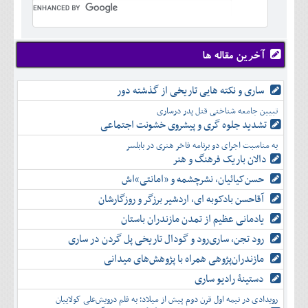
تير
شهريور
آبان
دی
اسفند
خرداد
مرداد
مهر
آذر
بهمن
تير
شهريور
آبان
دی
اسفند
مرداد
مهر
آذر
بهمن
شهريور
آخرین مقاله ها
آبان
دی
اسفند
مهر
آذر
بهمن
آبان
ساری و نکته هایی تاریخی از گذشته دور
دی
اسفند
آذر
بهمن
تبیین جامعه شناختی قتل پدر درساری
دی
اسفند
تشدید جلوه‌ گری و پیشروی خشونت اجتماعی
بهمن
به مناسبت اجرای دو برنامه فاخر هنری در بابلسر
اسفند
دالان باریک فرهنگ و هنر
حسن‌کیائیان، نشرچشمه و «امانتی»اش
آقاحسن بادکوبه ای، اردشیر برزگر و روزگارشان
یادمانی عظیم از تمدن مازندران باستان
رود تجن، ساری‌رود و گودال تاریخی پل گردن در ساری
مازندران‌پژوهی همراه با پژوهش‌های میدانی
دستینۀ رادیو ساری
رویدادی در نیمه اول قرن دوم پیش از میلاد؛ به قلم درویش‌علی کولاییان