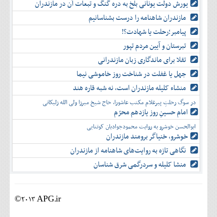
یورش دولت یونانی بلخ به دره گنگ و تبعات آن در مازندران
مازندران شاهنامه را درست بشناسانیم
پیامبر؛رحلت یا شهادت؟!
تبرستان و آیین مردم تپور
تقلا برای ماندگاری زبان مازندرانی
جهل یا غفلت در شناخت روز خاموشی نیما
منشاء کلیله مازندران است، نه شبه قاره هند
در سوگ رحلتِ پیرغلام مکتب عاشورا، حاج شیخ میرزا ولی الله زلیکانی
امام حسینِ روز یازدهم محرّم
ابوالحسن خوشرو به روایت محمودجوادیان کوتنایی
خوشرو، خنياگر برومند مازندران
نگاهی تازه به روایت‌های شاهنامه از مازندران
منشا کلیله و سردرگمی شرق شناسان
©2013 APG.ir