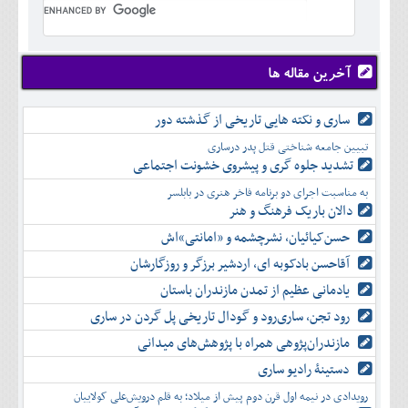
تير
شهريور
آبان
دی
اسفند
خرداد
مرداد
مهر
آذر
بهمن
تير
شهريور
آبان
دی
اسفند
مرداد
مهر
آذر
بهمن
شهريور
آخرین مقاله ها
آبان
دی
اسفند
مهر
آذر
بهمن
آبان
ساری و نکته هایی تاریخی از گذشته دور
دی
اسفند
آذر
بهمن
تبیین جامعه شناختی قتل پدر درساری
دی
اسفند
تشدید جلوه‌ گری و پیشروی خشونت اجتماعی
بهمن
به مناسبت اجرای دو برنامه فاخر هنری در بابلسر
اسفند
دالان باریک فرهنگ و هنر
حسن‌کیائیان، نشرچشمه و «امانتی»اش
آقاحسن بادکوبه ای، اردشیر برزگر و روزگارشان
یادمانی عظیم از تمدن مازندران باستان
رود تجن، ساری‌رود و گودال تاریخی پل گردن در ساری
مازندران‌پژوهی همراه با پژوهش‌های میدانی
دستینۀ رادیو ساری
رویدادی در نیمه اول قرن دوم پیش از میلاد؛ به قلم درویش‌علی کولاییان