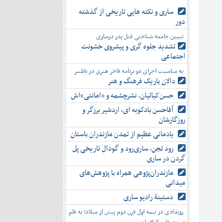
ساری و نکته هایی تاریخی از گذشته
دور
تبیین جامعه شناختی قتل پدر درساری
تشدید جلوه‌ گری و پیشروی خشونت
اجتماعی
به مناسبت اجرای دو برنامه فاخر هنری در بابلسر
دالان باریک فرهنگ و هنر
حسن‌کیائیان، نشرچشمه و «امانتی»اش
آقاحسن بادکوبه ای، اردشیر برزگر و
روزگارشان
یادمانی عظیم از تمدن مازندران باستان
رود تجن، ساری‌رود و گودال تاریخی پل
گردن در ساری
مازندران‌پژوهی همراه با پژوهش‌های
میدانی
دستینۀ رادیو ساری
رویدادی در نیمه اول قرن دوم پیش از میلاد؛ به قلم