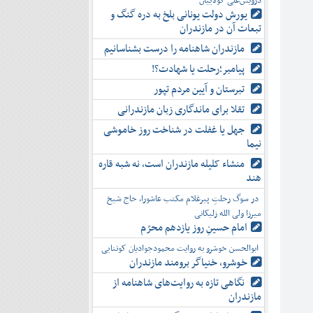
درویش‌علی کولاییان
یورش دولت یونانی بلخ به دره گنگ و
تبعات آن در مازندران
مازندران شاهنامه را درست بشناسانیم
پیامبر؛رحلت یا شهادت؟!
تبرستان و آیین مردم تپور
تقلا برای ماندگاری زبان مازندرانی
جهل یا غفلت در شناخت روز خاموشی
نیما
منشاء کلیله مازندران است، نه شبه قاره
هند
در سوگ رحلتِ پیرغلام مکتب عاشورا، حاج شیخ
میرزا ولی الله زلیکانی
امام حسینِ روز یازدهم محرّم
ابوالحسن خوشرو به روایت محمودجوادیان کوتنایی
خوشرو، خنياگر برومند مازندران
نگاهی تازه به روایت‌های شاهنامه از
مازندران