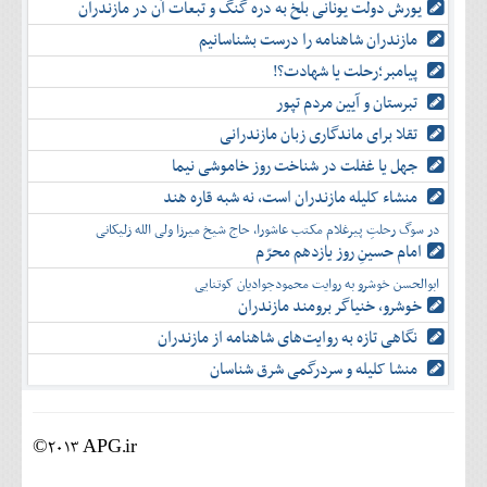
یورش دولت یونانی بلخ به دره گنگ و تبعات آن در مازندران
مازندران شاهنامه را درست بشناسانیم
پیامبر؛رحلت یا شهادت؟!
تبرستان و آیین مردم تپور
تقلا برای ماندگاری زبان مازندرانی
جهل یا غفلت در شناخت روز خاموشی نیما
منشاء کلیله مازندران است، نه شبه قاره هند
در سوگ رحلتِ پیرغلام مکتب عاشورا، حاج شیخ میرزا ولی الله زلیکانی
امام حسینِ روز یازدهم محرّم
ابوالحسن خوشرو به روایت محمودجوادیان کوتنایی
خوشرو، خنياگر برومند مازندران
نگاهی تازه به روایت‌های شاهنامه از مازندران
منشا کلیله و سردرگمی شرق شناسان
©2013 APG.ir