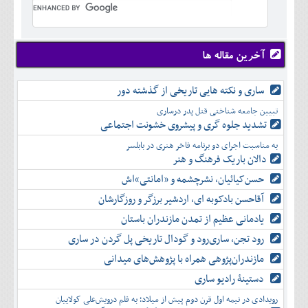
تير
شهريور
آبان
دی
اسفند
خرداد
مرداد
مهر
آذر
بهمن
تير
شهريور
آبان
دی
اسفند
مرداد
مهر
آذر
بهمن
شهريور
آخرین مقاله ها
آبان
دی
اسفند
مهر
آذر
بهمن
آبان
ساری و نکته هایی تاریخی از گذشته دور
دی
اسفند
آذر
بهمن
تبیین جامعه شناختی قتل پدر درساری
دی
اسفند
تشدید جلوه‌ گری و پیشروی خشونت اجتماعی
بهمن
به مناسبت اجرای دو برنامه فاخر هنری در بابلسر
اسفند
دالان باریک فرهنگ و هنر
حسن‌کیائیان، نشرچشمه و «امانتی»اش
آقاحسن بادکوبه ای، اردشیر برزگر و روزگارشان
یادمانی عظیم از تمدن مازندران باستان
رود تجن، ساری‌رود و گودال تاریخی پل گردن در ساری
مازندران‌پژوهی همراه با پژوهش‌های میدانی
دستینۀ رادیو ساری
رویدادی در نیمه اول قرن دوم پیش از میلاد؛ به قلم درویش‌علی کولاییان