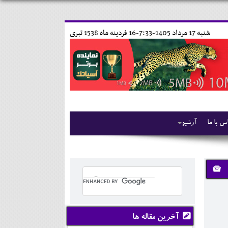
شنبه 17 مرداد 1405-7:33-
16 فردينه ماه 1538 تبری
س با ما
آرشیو
آخرین مقاله ها