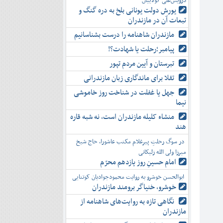
درویش‌علی کولاییان
یورش دولت یونانی بلخ به دره گنگ و
تبعات آن در مازندران
مازندران شاهنامه را درست بشناسانیم
پیامبر؛رحلت یا شهادت؟!
تبرستان و آیین مردم تپور
تقلا برای ماندگاری زبان مازندرانی
جهل یا غفلت در شناخت روز خاموشی
نیما
منشاء کلیله مازندران است، نه شبه قاره
هند
در سوگ رحلتِ پیرغلام مکتب عاشورا، حاج شیخ
میرزا ولی الله زلیکانی
امام حسینِ روز یازدهم محرّم
ابوالحسن خوشرو به روایت محمودجوادیان کوتنایی
خوشرو، خنياگر برومند مازندران
نگاهی تازه به روایت‌های شاهنامه از
مازندران