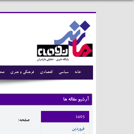
خانه
سیاسی
اقتصادی
فرهنگی و هنری
محی
آرشیو مقاله ها
1405
صفحه:
فروردين