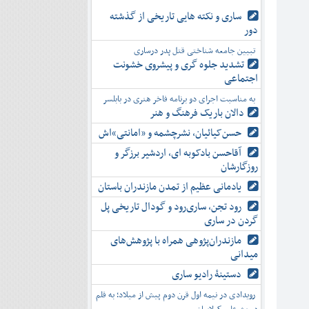
ساری و نکته هایی تاریخی از گذشته
دور
تبیین جامعه شناختی قتل پدر درساری
تشدید جلوه‌ گری و پیشروی خشونت
اجتماعی
به مناسبت اجرای دو برنامه فاخر هنری در بابلسر
دالان باریک فرهنگ و هنر
حسن‌کیائیان، نشرچشمه و «امانتی»اش
آقاحسن بادکوبه ای، اردشیر برزگر و
روزگارشان
یادمانی عظیم از تمدن مازندران باستان
رود تجن، ساری‌رود و گودال تاریخی پل
گردن در ساری
مازندران‌پژوهی همراه با پژوهش‌های
میدانی
دستینۀ رادیو ساری
رویدادی در نیمه اول قرن دوم پیش از میلاد؛ به قلم