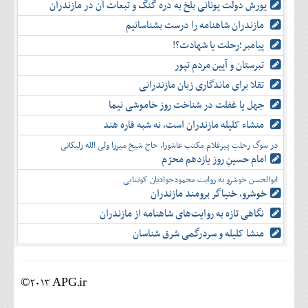
یورش دولت یونانی بلخ به دره گنگ و تبعات آن در مازندران
مازندران شاهنامه را درست بشناسانیم
پیامبر؛رحلت یا شهادت؟!
تبرستان و آیین مردم تپور
تقلا برای ماندگاری زبان مازندرانی
جهل یا غفلت در شناخت روز خاموشی نیما
منشاء کلیله مازندران است، نه شبه قاره هند
در سوگ رحلتِ پیرغلام مکتب عاشورا، حاج شیخ میرزا ولی الله زلیکانی
امام حسینِ روز یازدهم محرّم
ابوالحسن خوشرو به روایت محمودجوادیان کوتنایی
خوشرو، خنياگر برومند مازندران
نگاهی تازه به روایت‌های شاهنامه از مازندران
منشا کلیله و سردرگمی شرق شناسان
©2013 APG.ir