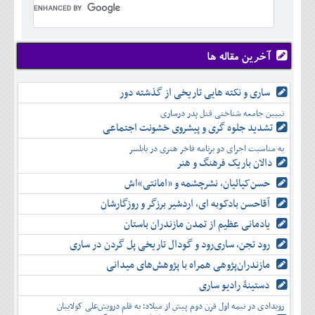
تير
شهريور
آبان
دی
اسفند
خرداد
مرداد
مهر
آذر
بهمن
تير
شهريور
آبان
دی
اسفند
مرداد
مهر
آذر
بهمن
شهريور
آخرین مقاله ها
آبان
دی
اسفند
مهر
آذر
بهمن
آبان
ساری و نکته هایی تاریخی از گذشته دور
دی
اسفند
آذر
بهمن
تبیین جامعه شناختی قتل پدر درساری
دی
اسفند
تشدید جلوه‌ گری و پیشروی خشونت اجتماعی
بهمن
به مناسبت اجرای دو برنامه فاخر هنری در بابلسر
اسفند
دالان باریک فرهنگ و هنر
حسن‌کیائیان، نشرچشمه و «امانتی»اش
آقاحسن بادکوبه ای، اردشیر برزگر و روزگارشان
یادمانی عظیم از تمدن مازندران باستان
رود تجن، ساری‌رود و گودال تاریخی پل گردن در ساری
مازندران‌پژوهی همراه با پژوهش‌های میدانی
دستینۀ رادیو ساری
رویدادی در نیمه اول قرن دوم پیش از میلاد؛ به قلم درویش‌علی کولاییان