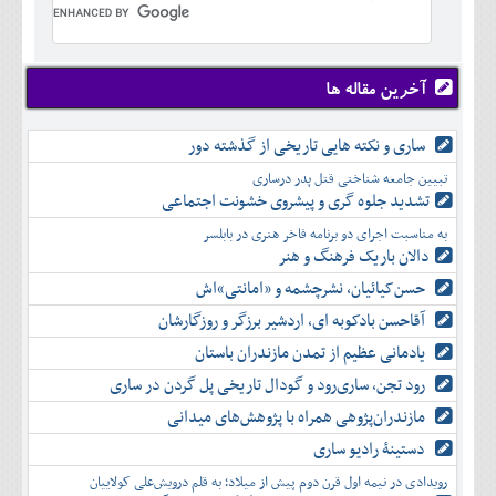
تير
شهريور
آبان
دی
اسفند
خرداد
مرداد
مهر
آذر
بهمن
تير
شهريور
آبان
دی
اسفند
مرداد
مهر
آذر
بهمن
شهريور
آخرین مقاله ها
آبان
دی
اسفند
مهر
آذر
بهمن
آبان
ساری و نکته هایی تاریخی از گذشته دور
دی
اسفند
آذر
بهمن
تبیین جامعه شناختی قتل پدر درساری
دی
اسفند
تشدید جلوه‌ گری و پیشروی خشونت اجتماعی
بهمن
به مناسبت اجرای دو برنامه فاخر هنری در بابلسر
اسفند
دالان باریک فرهنگ و هنر
حسن‌کیائیان، نشرچشمه و «امانتی»اش
آقاحسن بادکوبه ای، اردشیر برزگر و روزگارشان
یادمانی عظیم از تمدن مازندران باستان
رود تجن، ساری‌رود و گودال تاریخی پل گردن در ساری
مازندران‌پژوهی همراه با پژوهش‌های میدانی
دستینۀ رادیو ساری
رویدادی در نیمه اول قرن دوم پیش از میلاد؛ به قلم درویش‌علی کولاییان