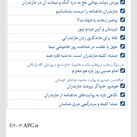
یورش دولت یونانی بلخ به دره گنگ و تبعات آن در مازندران
مازندران شاهنامه را درست بشناسانیم
پیامبر؛رحلت یا شهادت؟!
تبرستان و آیین مردم تپور
تقلا برای ماندگاری زبان مازندرانی
جهل یا غفلت در شناخت روز خاموشی نیما
منشاء کلیله مازندران است، نه شبه قاره هند
در سوگ رحلتِ پیرغلام مکتب عاشورا، حاج شیخ میرزا ولی الله زلیکانی
امام حسینِ روز یازدهم محرّم
ابوالحسن خوشرو به روایت محمودجوادیان کوتنایی
خوشرو، خنياگر برومند مازندران
نگاهی تازه به روایت‌های شاهنامه از مازندران
منشا کلیله و سردرگمی شرق شناسان
©2013 APG.ir