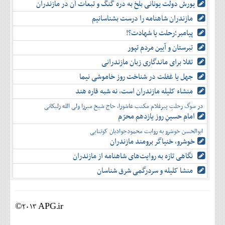
یورش دولت یونانی بلخ به دره گنگ و تبعات آن در مازندران
مازندران شاهنامه را درست بشناسانیم
پیامبر؛رحلت یا شهادت؟!
تبرستان و آیین مردم تپور
تقلا برای ماندگاری زبان مازندرانی
جهل یا غفلت در شناخت روز خاموشی نیما
منشاء کلیله مازندران است، نه شبه قاره هند
در سوگ رحلتِ پیرغلام مکتب عاشورا، حاج شیخ میرزا ولی الله زلیکانی
امام حسینِ روز یازدهم محرّم
ابوالحسن خوشرو به روایت محمودجوادیان کوتنایی
خوشرو، خنياگر برومند مازندران
نگاهی تازه به روایت‌های شاهنامه از مازندران
منشا کلیله و سردرگمی شرق شناسان
©2013 APG.ir