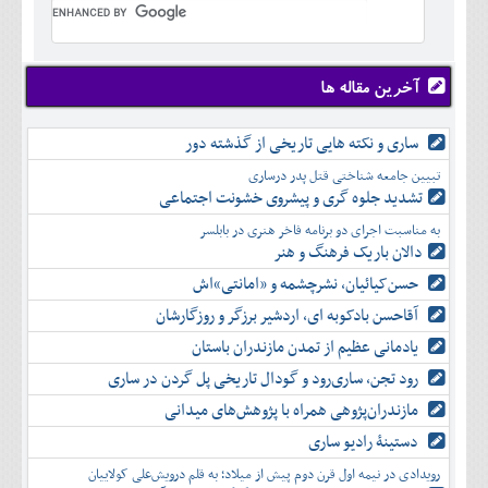
تير
شهريور
آبان
دی
اسفند
خرداد
مرداد
مهر
آذر
بهمن
تير
شهريور
آبان
دی
اسفند
مرداد
مهر
آذر
بهمن
شهريور
آخرین مقاله ها
آبان
دی
اسفند
مهر
آذر
بهمن
آبان
ساری و نکته هایی تاریخی از گذشته دور
دی
اسفند
آذر
بهمن
تبیین جامعه شناختی قتل پدر درساری
دی
اسفند
تشدید جلوه‌ گری و پیشروی خشونت اجتماعی
بهمن
به مناسبت اجرای دو برنامه فاخر هنری در بابلسر
اسفند
دالان باریک فرهنگ و هنر
حسن‌کیائیان، نشرچشمه و «امانتی»اش
آقاحسن بادکوبه ای، اردشیر برزگر و روزگارشان
یادمانی عظیم از تمدن مازندران باستان
رود تجن، ساری‌رود و گودال تاریخی پل گردن در ساری
مازندران‌پژوهی همراه با پژوهش‌های میدانی
دستینۀ رادیو ساری
رویدادی در نیمه اول قرن دوم پیش از میلاد؛ به قلم درویش‌علی کولاییان