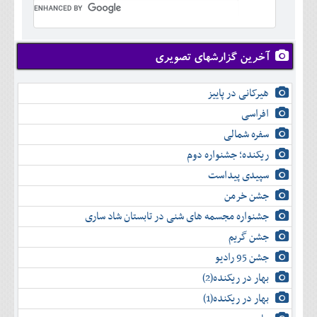
تير
شهريور
آبان
دی
اسفند
خرداد
مرداد
مهر
آذر
بهمن
تير
شهريور
آبان
دی
اسفند
مرداد
مهر
آذر
بهمن
شهريور
آخرین گزارشهای تصویری
آبان
دی
اسفند
مهر
آذر
بهمن
آبان
هیرکانی در پاییز
دی
اسفند
آذر
بهمن
افراسی
دی
اسفند
سفره شمالی
بهمن
اسفند
ریکنده؛ جشنواره دوم
سپیدی پیداست
جشن خرمن
جشنواره مجسمه های شنی در تابستان شاد ساری
جشن گریم
جشن 95 رادیو
بهار در ریکنده(2)
بهار در ریکنده(1)