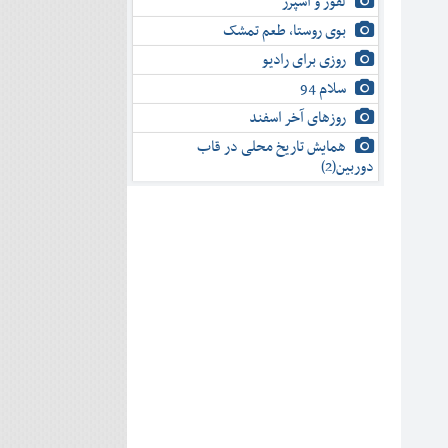
لفور و اسپرز
بوی روستا، طعم تمشک
روزی برای رادیو
سلام 94
روزهای آخر اسفند
همایش تاریخ محلی در قاب
دوربین(2)