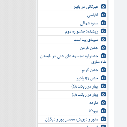
هیرکانی در پاییز
افراسی
سفره شمالی
ریکنده؛ جشنواره دوم
سپیدی پیداست
جشن خرمن
جشنواره مجسمه های شنی در تابستان
شاد ساری
جشن گریم
جشن 95 رادیو
بهار در ریکنده(2)
بهار در ریکنده(1)
مارمه
بوردکا
منور و درویش، محسن پور و دیگران