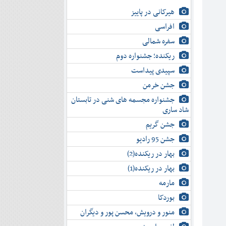
هیرکانی در پاییز
افراسی
سفره شمالی
ریکنده؛ جشنواره دوم
سپیدی پیداست
جشن خرمن
جشنواره مجسمه های شنی در تابستان
شاد ساری
جشن گریم
جشن 95 رادیو
بهار در ریکنده(2)
بهار در ریکنده(1)
مارمه
بوردکا
منور و درویش، محسن پور و دیگران