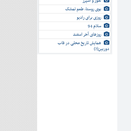
لفور و اسپرز
بوی روستا، طعم تمشک
روزی برای رادیو
سلام 94
روزهای آخر اسفند
همایش تاریخ محلی در قاب
دوربین(2)