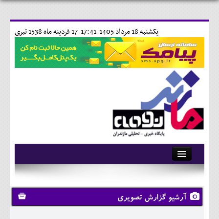
يکشنبه 18 مرداد 1405-17:41-
17 فردينه ماه 1538 تبری
آرشیو
تماس با ما
آرشیو گزارش تصویری
وبلاگ