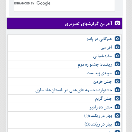
خرداد
تير
مرداد
شهريور
آخرین گزارشهای تصویری
مهر
آبان
هیرکانی در پاییز
آذر
افراسی
دی
سفره شمالی
بهمن
اسفند
ریکنده؛ جشنواره دوم
سپیدی پیداست
جشن خرمن
جشنواره مجسمه های شنی در تابستان شاد ساری
جشن گریم
جشن 95 رادیو
بهار در ریکنده(2)
بهار در ریکنده(1)