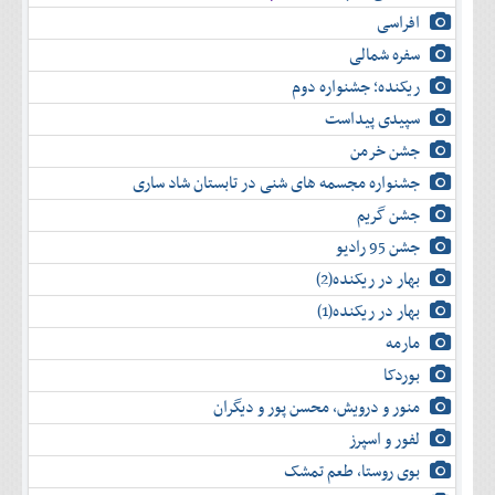
خرداد
افراسی
تير
سفره شمالی
مرداد
ریکنده؛ جشنواره دوم
شهريور
سپیدی پیداست
مهر
آبان
جشن خرمن
آذر
جشنواره مجسمه های شنی در تابستان شاد ساری
دی
جشن گریم
بهمن
اسفند
جشن 95 رادیو
بهار در ریکنده(2)
بهار در ریکنده(1)
مارمه
بوردکا
منور و درویش، محسن پور و دیگران
لفور و اسپرز
بوی روستا، طعم تمشک