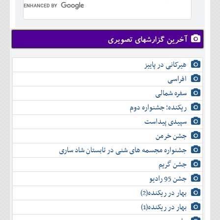
تير
خرداد
مرداد
تير
شهريور
مرداد
مهر
شهريور
آخرین گزارشهای تصویری
آبان
مهر
آذر
آبان
هیرکانی در پاییز
دی
آذر
بهمن
افراسی
دی
اسفند
سفره شمالی
بهمن
اسفند
ریکنده؛ جشنواره دوم
سپیدی پیداست
جشن خرمن
جشنواره مجسمه های شنی در تابستان شاد ساری
جشن گریم
جشن 95 رادیو
بهار در ریکنده(2)
بهار در ریکنده(1)