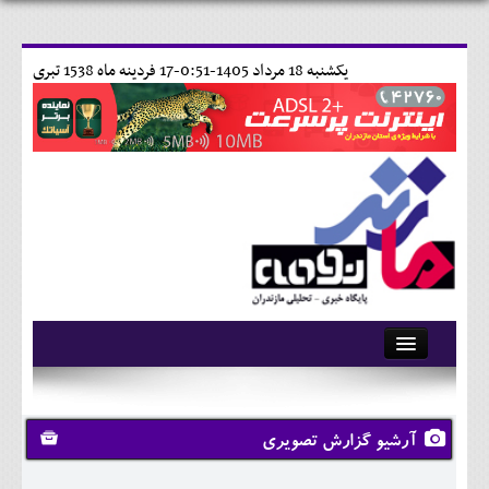
يکشنبه 18 مرداد 1405-0:51-
17 فردينه ماه 1538 تبری
آرشیو
تماس با ما
آرشیو گزارش تصویری
وبلاگ