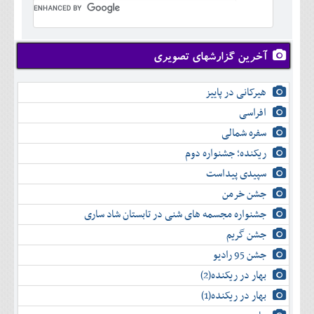
تير
خرداد
مرداد
تير
شهريور
مرداد
مهر
شهريور
آخرین گزارشهای تصویری
آبان
مهر
آذر
آبان
هیرکانی در پاییز
دی
آذر
بهمن
افراسی
دی
اسفند
سفره شمالی
بهمن
اسفند
ریکنده؛ جشنواره دوم
سپیدی پیداست
جشن خرمن
جشنواره مجسمه های شنی در تابستان شاد ساری
جشن گریم
جشن 95 رادیو
بهار در ریکنده(2)
بهار در ریکنده(1)