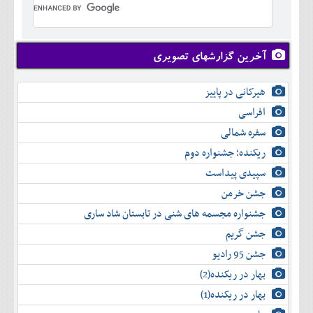
تير
خرداد
مرداد
تير
شهريور
مرداد
مهر
شهريور
آخرین گزارشهای تصویری
آبان
مهر
آذر
آبان
هیرکانی در پاییز
دی
آذر
بهمن
افراسی
دی
اسفند
سفره شمالی
بهمن
اسفند
ریکنده؛ جشنواره دوم
سپیدی پیداست
جشن خرمن
جشنواره مجسمه های شنی در تابستان شاد ساری
جشن گریم
جشن 95 رادیو
بهار در ریکنده(2)
بهار در ریکنده(1)