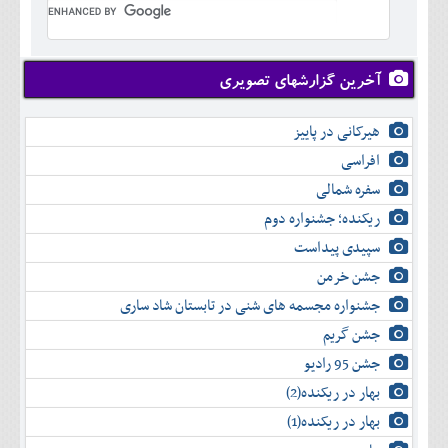
تير
خرداد
مرداد
تير
شهريور
مرداد
مهر
شهريور
آخرین گزارشهای تصویری
آبان
مهر
آذر
آبان
هیرکانی در پاییز
دی
آذر
بهمن
افراسی
دی
اسفند
سفره شمالی
بهمن
اسفند
ریکنده؛ جشنواره دوم
سپیدی پیداست
جشن خرمن
جشنواره مجسمه های شنی در تابستان شاد ساری
جشن گریم
جشن 95 رادیو
بهار در ریکنده(2)
بهار در ریکنده(1)