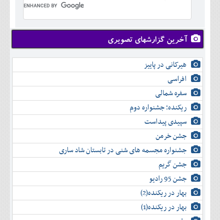
تير
خرداد
مرداد
تير
شهريور
مرداد
مهر
شهريور
آخرین گزارشهای تصویری
آبان
مهر
آذر
آبان
هیرکانی در پاییز
دی
آذر
بهمن
افراسی
دی
اسفند
سفره شمالی
بهمن
اسفند
ریکنده؛ جشنواره دوم
سپیدی پیداست
جشن خرمن
جشنواره مجسمه های شنی در تابستان شاد ساری
جشن گریم
جشن 95 رادیو
بهار در ریکنده(2)
بهار در ریکنده(1)