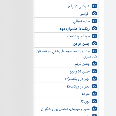
هیرکانی در پاییز
افراسی
سفره شمالی
ریکنده؛ جشنواره دوم
سپیدی پیداست
جشن خرمن
جشنواره مجسمه های شنی در تابستان
شاد ساری
جشن گریم
جشن 95 رادیو
بهار در ریکنده(2)
بهار در ریکنده(1)
مارمه
بوردکا
منور و درویش، محسن پور و دیگران