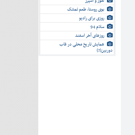
لفور و اسپرز
بوی روستا، طعم تمشک
روزی برای رادیو
سلام 94
روزهای آخر اسفند
همایش تاریخ محلی در قاب
دوربین(2)