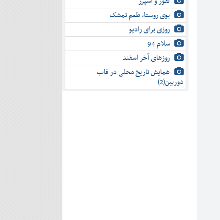
لفور و اسپرز
بوی روستا، طعم تمشک
روزی برای رادیو
سلام 94
روزهای آخر اسفند
همایش تاریخ محلی در قاب
دوربین(2)