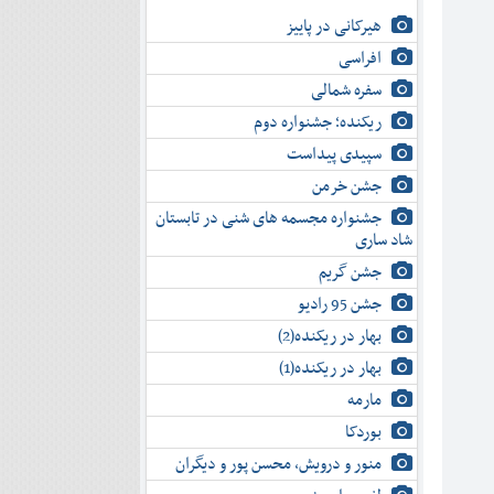
هیرکانی در پاییز
افراسی
سفره شمالی
ریکنده؛ جشنواره دوم
سپیدی پیداست
جشن خرمن
جشنواره مجسمه های شنی در تابستان
شاد ساری
جشن گریم
جشن 95 رادیو
بهار در ریکنده(2)
بهار در ریکنده(1)
مارمه
بوردکا
منور و درویش، محسن پور و دیگران