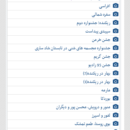
تير
شهريور
آبان
خرداد
افراسی
مرداد
مهر
آذر
تير
شهريور
آبان
دی
سفره شمالی
مرداد
مهر
آذر
بهمن
ریکنده؛ جشنواره دوم
شهريور
آبان
دی
اسفند
سپیدی پیداست
مهر
آذر
بهمن
آبان
دی
اسفند
جشن خرمن
آذر
بهمن
جشنواره مجسمه های شنی در تابستان شاد ساری
دی
اسفند
جشن گریم
بهمن
اسفند
جشن 95 رادیو
بهار در ریکنده(2)
بهار در ریکنده(1)
مارمه
بوردکا
منور و درویش، محسن پور و دیگران
لفور و اسپرز
بوی روستا، طعم تمشک