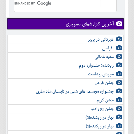
تير
شهريور
آبان
دی
خرداد
مرداد
مهر
آذر
بهمن
تير
شهريور
آبان
دی
اسفند
مرداد
مهر
آذر
بهمن
شهريور
آخرین گزارشهای تصویری
آبان
دی
اسفند
مهر
آذر
بهمن
آبان
هیرکانی در پاییز
دی
اسفند
آذر
بهمن
افراسی
دی
اسفند
سفره شمالی
بهمن
اسفند
ریکنده؛ جشنواره دوم
سپیدی پیداست
جشن خرمن
جشنواره مجسمه های شنی در تابستان شاد ساری
جشن گریم
جشن 95 رادیو
بهار در ریکنده(2)
بهار در ریکنده(1)