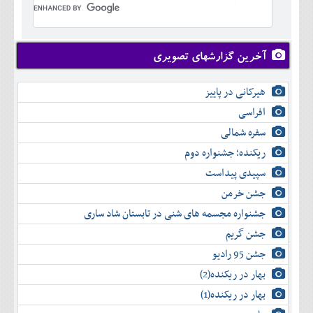
تير
شهريور
آبان
دی
اسفند
خرداد
مرداد
مهر
آذر
بهمن
تير
شهريور
آبان
دی
اسفند
مرداد
مهر
آذر
بهمن
شهريور
آخرین گزارشهای تصویری
آبان
دی
اسفند
مهر
آذر
بهمن
آبان
هیرکانی در پاییز
دی
اسفند
آذر
بهمن
افراسی
دی
اسفند
سفره شمالی
بهمن
اسفند
ریکنده؛ جشنواره دوم
سپیدی پیداست
جشن خرمن
جشنواره مجسمه های شنی در تابستان شاد ساری
جشن گریم
جشن 95 رادیو
بهار در ریکنده(2)
بهار در ریکنده(1)