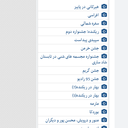
هیرکانی در پاییز
افراسی
سفره شمالی
ریکنده؛ جشنواره دوم
سپیدی پیداست
جشن خرمن
جشنواره مجسمه های شنی در تابستان
شاد ساری
جشن گریم
جشن 95 رادیو
بهار در ریکنده(2)
بهار در ریکنده(1)
مارمه
بوردکا
منور و درویش، محسن پور و دیگران