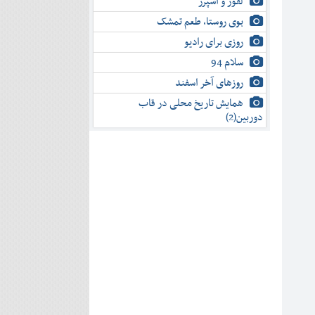
لفور و اسپرز
بوی روستا، طعم تمشک
روزی برای رادیو
سلام 94
روزهای آخر اسفند
همایش تاریخ محلی در قاب
دوربین(2)