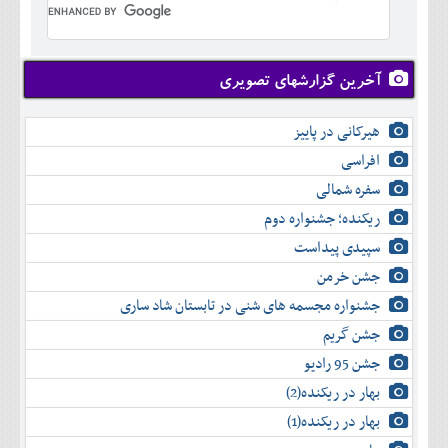
تير
شهريور
آبان
دی
اسفند
خرداد
مرداد
مهر
آذر
بهمن
تير
شهريور
آبان
دی
اسفند
مرداد
مهر
آذر
بهمن
شهريور
آخرین گزارشهای تصویری
آبان
دی
اسفند
مهر
آذر
بهمن
آبان
هیرکانی در پاییز
دی
اسفند
آذر
بهمن
افراسی
دی
اسفند
سفره شمالی
بهمن
اسفند
ریکنده؛ جشنواره دوم
سپیدی پیداست
جشن خرمن
جشنواره مجسمه های شنی در تابستان شاد ساری
جشن گریم
جشن 95 رادیو
بهار در ریکنده(2)
بهار در ریکنده(1)