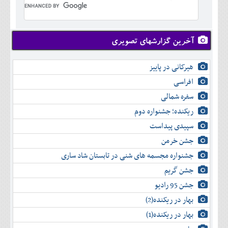
تير
شهريور
آبان
دی
اسفند
خرداد
مرداد
مهر
آذر
بهمن
تير
شهريور
آبان
دی
اسفند
مرداد
مهر
آذر
بهمن
شهريور
آخرین گزارشهای تصویری
آبان
دی
اسفند
مهر
آذر
بهمن
آبان
هیرکانی در پاییز
دی
اسفند
آذر
بهمن
افراسی
دی
اسفند
سفره شمالی
بهمن
اسفند
ریکنده؛ جشنواره دوم
سپیدی پیداست
جشن خرمن
جشنواره مجسمه های شنی در تابستان شاد ساری
جشن گریم
جشن 95 رادیو
بهار در ریکنده(2)
بهار در ریکنده(1)