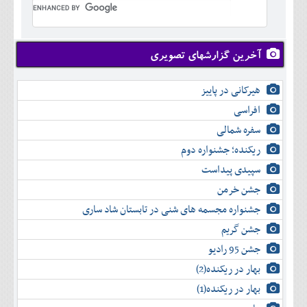
تير
شهريور
آبان
دی
اسفند
خرداد
مرداد
مهر
آذر
بهمن
تير
شهريور
آبان
دی
اسفند
مرداد
مهر
آذر
بهمن
شهريور
آخرین گزارشهای تصویری
آبان
دی
اسفند
مهر
آذر
بهمن
آبان
هیرکانی در پاییز
دی
اسفند
آذر
بهمن
افراسی
دی
اسفند
سفره شمالی
بهمن
اسفند
ریکنده؛ جشنواره دوم
سپیدی پیداست
جشن خرمن
جشنواره مجسمه های شنی در تابستان شاد ساری
جشن گریم
جشن 95 رادیو
بهار در ریکنده(2)
بهار در ریکنده(1)