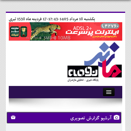
يکشنبه 18 مرداد 1405-12:43-
17 فردينه ماه 1538 تبری
آرشیو
تماس با ما
آرشیو گزارش تصویری
وبلاگ