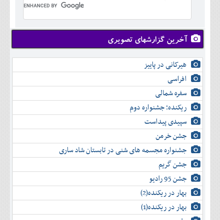
تير
شهريور
آبان
دی
اسفند
خرداد
مرداد
مهر
آذر
بهمن
تير
شهريور
آبان
دی
اسفند
مرداد
مهر
آذر
بهمن
شهريور
آخرین گزارشهای تصویری
آبان
دی
اسفند
مهر
آذر
بهمن
آبان
هیرکانی در پاییز
دی
اسفند
آذر
بهمن
افراسی
دی
اسفند
سفره شمالی
بهمن
اسفند
ریکنده؛ جشنواره دوم
سپیدی پیداست
جشن خرمن
جشنواره مجسمه های شنی در تابستان شاد ساری
جشن گریم
جشن 95 رادیو
بهار در ریکنده(2)
بهار در ریکنده(1)