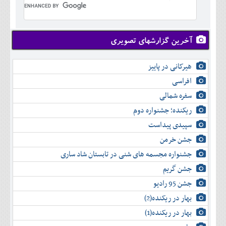
تير
شهريور
آبان
دی
اسفند
خرداد
مرداد
مهر
آذر
بهمن
تير
شهريور
آبان
دی
اسفند
مرداد
مهر
آذر
بهمن
شهريور
آخرین گزارشهای تصویری
آبان
دی
اسفند
مهر
آذر
بهمن
آبان
هیرکانی در پاییز
دی
اسفند
آذر
بهمن
افراسی
دی
اسفند
سفره شمالی
بهمن
اسفند
ریکنده؛ جشنواره دوم
سپیدی پیداست
جشن خرمن
جشنواره مجسمه های شنی در تابستان شاد ساری
جشن گریم
جشن 95 رادیو
بهار در ریکنده(2)
بهار در ریکنده(1)