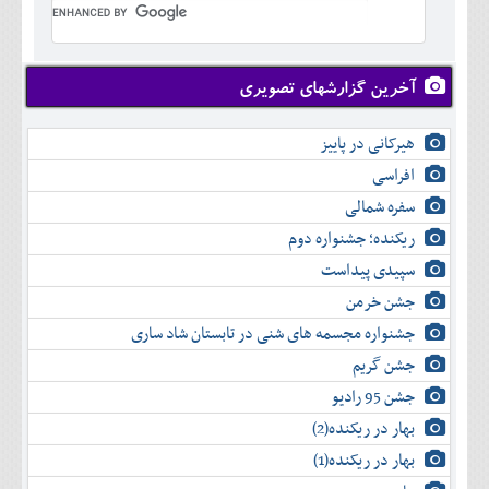
تير
شهريور
آبان
دی
اسفند
خرداد
مرداد
مهر
آذر
بهمن
تير
شهريور
آبان
دی
اسفند
مرداد
مهر
آذر
بهمن
شهريور
آخرین گزارشهای تصویری
آبان
دی
اسفند
مهر
آذر
بهمن
آبان
هیرکانی در پاییز
دی
اسفند
آذر
بهمن
افراسی
دی
اسفند
سفره شمالی
بهمن
اسفند
ریکنده؛ جشنواره دوم
سپیدی پیداست
جشن خرمن
جشنواره مجسمه های شنی در تابستان شاد ساری
جشن گریم
جشن 95 رادیو
بهار در ریکنده(2)
بهار در ریکنده(1)