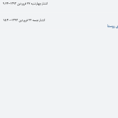
انتشار:چهارشنبه 27 فروردين 1393-9:24
انتشار:جمعه 22 فروردين 1393-15:40
 روستا