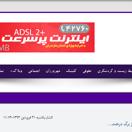
ط زیست و گردشگری
حقوقی
کلینیک
مهرورزان
اجتماعی
وبلاگ
تما
انتشار:يکشنبه 31 فروردين 1393-11:14
از برگ درخت...