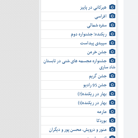
هیرکانی در پاییز
افراسی
سفره شمالی
ریکنده؛ جشنواره دوم
سپیدی پیداست
جشن خرمن
جشنواره مجسمه های شنی در تابستان
شاد ساری
جشن گریم
جشن 95 رادیو
بهار در ریکنده(2)
بهار در ریکنده(1)
مارمه
بوردکا
منور و درویش، محسن پور و دیگران