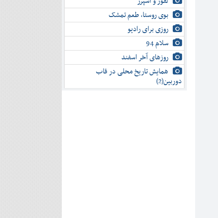
لفور و اسپرز
بوی روستا، طعم تمشک
روزی برای رادیو
سلام 94
روزهای آخر اسفند
همایش تاریخ محلی در قاب
دوربین(2)