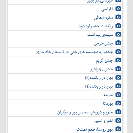
هیرکانی در پاییز
دی
اسفند
آذر
بهمن
افراسی
دی
اسفند
سفره شمالی
بهمن
اسفند
ریکنده؛ جشنواره دوم
سپیدی پیداست
جشن خرمن
جشنواره مجسمه های شنی در تابستان شاد ساری
جشن گریم
جشن 95 رادیو
بهار در ریکنده(2)
بهار در ریکنده(1)
مارمه
بوردکا
منور و درویش، محسن پور و دیگران
لفور و اسپرز
بوی روستا، طعم تمشک