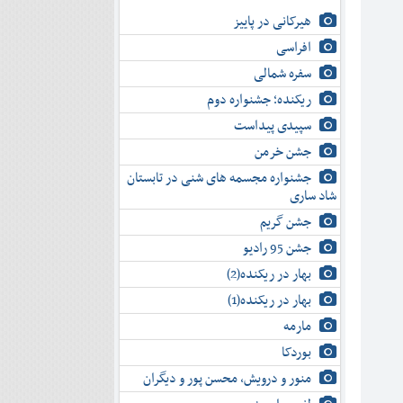
هیرکانی در پاییز
افراسی
سفره شمالی
ریکنده؛ جشنواره دوم
سپیدی پیداست
جشن خرمن
جشنواره مجسمه های شنی در تابستان
شاد ساری
جشن گریم
جشن 95 رادیو
بهار در ریکنده(2)
بهار در ریکنده(1)
مارمه
بوردکا
منور و درویش، محسن پور و دیگران