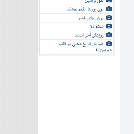
لفور و اسپرز
بوی روستا، طعم تمشک
روزی برای رادیو
سلام 94
روزهای آخر اسفند
همایش تاریخ محلی در قاب
دوربین(2)