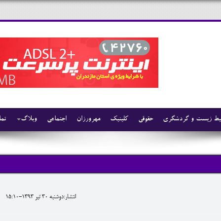
ط زیست و گردشگری
حقوقی
کلینیک
مهرورزان
اجتماعی
وبلاگ
تما
انتشار:دوشنبه 30 تير 1393-15:10