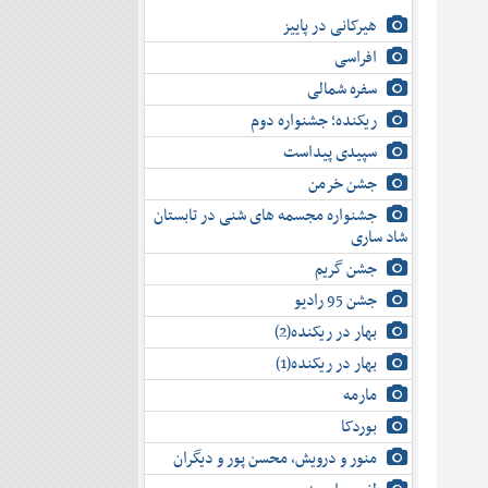
هیرکانی در پاییز
افراسی
سفره شمالی
ریکنده؛ جشنواره دوم
سپیدی پیداست
جشن خرمن
جشنواره مجسمه های شنی در تابستان
شاد ساری
جشن گریم
جشن 95 رادیو
بهار در ریکنده(2)
بهار در ریکنده(1)
مارمه
بوردکا
منور و درویش، محسن پور و دیگران