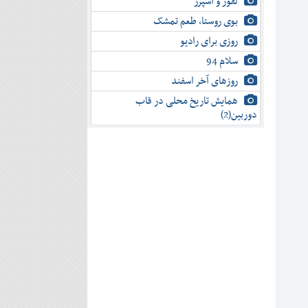
لفور و اسپرز
بوی روستا، طعم تمشک
روزی برای رادیو
سلام 94
روزهای آخر اسفند
همایش تاریخ محلی در قاب
دوربین(2)