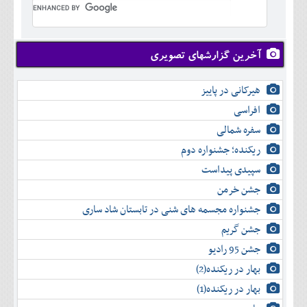
تير
شهريور
آبان
دی
اسفند
خرداد
مرداد
مهر
آذر
بهمن
تير
شهريور
آبان
دی
اسفند
مرداد
مهر
آذر
بهمن
شهريور
آخرین گزارشهای تصویری
آبان
دی
اسفند
مهر
آذر
بهمن
آبان
هیرکانی در پاییز
دی
اسفند
آذر
بهمن
افراسی
دی
اسفند
سفره شمالی
بهمن
اسفند
ریکنده؛ جشنواره دوم
سپیدی پیداست
جشن خرمن
جشنواره مجسمه های شنی در تابستان شاد ساری
جشن گریم
جشن 95 رادیو
بهار در ریکنده(2)
بهار در ریکنده(1)