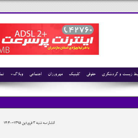
ط زیست و گردشگری
حقوقی
کلینیک
مهرورزان
اجتماعی
وبلاگ
تما
انتشار:سه شنبه 3 فروردين 1395-14:40