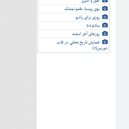
لفور و اسپرز
بوی روستا، طعم تمشک
روزی برای رادیو
سلام 94
روزهای آخر اسفند
همایش تاریخ محلی در قاب
دوربین(2)