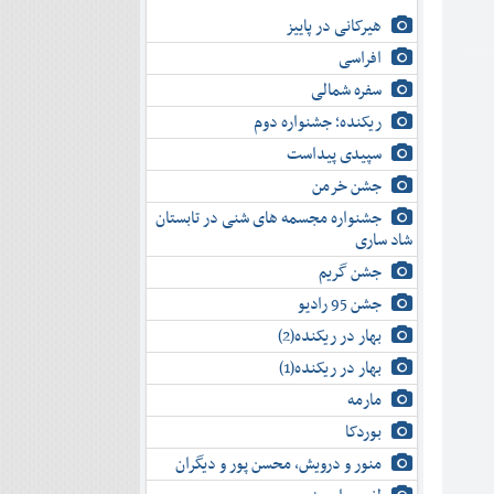
هیرکانی در پاییز
افراسی
سفره شمالی
ریکنده؛ جشنواره دوم
سپیدی پیداست
جشن خرمن
جشنواره مجسمه های شنی در تابستان
شاد ساری
جشن گریم
جشن 95 رادیو
بهار در ریکنده(2)
بهار در ریکنده(1)
مارمه
بوردکا
منور و درویش، محسن پور و دیگران