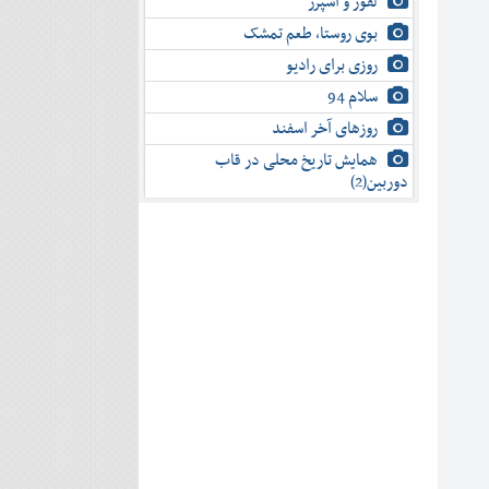
لفور و اسپرز
بوی روستا، طعم تمشک
روزی برای رادیو
سلام 94
روزهای آخر اسفند
همایش تاریخ محلی در قاب
دوربین(2)