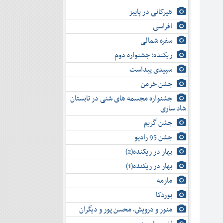
هیرکانی در پاییز
افراسی
سفره شمالی
ریکنده؛ جشنواره دوم
سپیدی پیداست
جشن خرمن
جشنواره مجسمه های شنی در تابستان
شاد ساری
جشن گریم
جشن 95 رادیو
بهار در ریکنده(2)
بهار در ریکنده(1)
مارمه
بوردکا
منور و درویش، محسن پور و دیگران