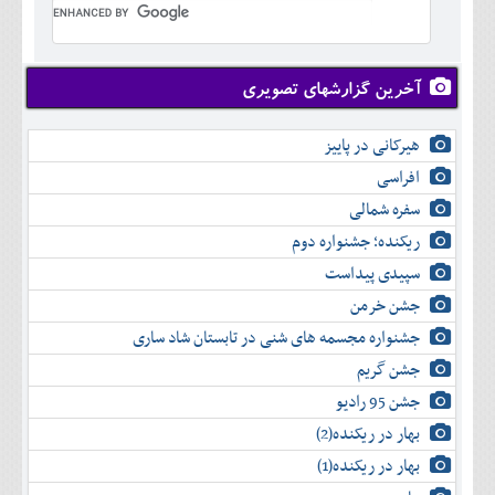
تير
شهريور
آبان
دی
اسفند
خرداد
مرداد
مهر
آذر
بهمن
تير
شهريور
آبان
دی
اسفند
مرداد
مهر
آذر
بهمن
شهريور
آخرین گزارشهای تصویری
آبان
دی
اسفند
مهر
آذر
بهمن
آبان
هیرکانی در پاییز
دی
اسفند
آذر
بهمن
افراسی
دی
اسفند
سفره شمالی
بهمن
اسفند
ریکنده؛ جشنواره دوم
سپیدی پیداست
جشن خرمن
جشنواره مجسمه های شنی در تابستان شاد ساری
جشن گریم
جشن 95 رادیو
بهار در ریکنده(2)
بهار در ریکنده(1)