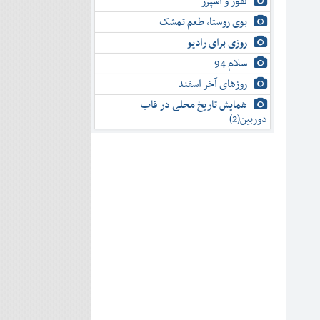
لفور و اسپرز
بوی روستا، طعم تمشک
روزی برای رادیو
سلام 94
روزهای آخر اسفند
همایش تاریخ محلی در قاب
دوربین(2)