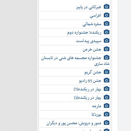
هیرکانی در پاییز
افراسی
سفره شمالی
ریکنده؛ جشنواره دوم
سپیدی پیداست
جشن خرمن
جشنواره مجسمه های شنی در تابستان
شاد ساری
جشن گریم
جشن 95 رادیو
بهار در ریکنده(2)
بهار در ریکنده(1)
مارمه
بوردکا
منور و درویش، محسن پور و دیگران