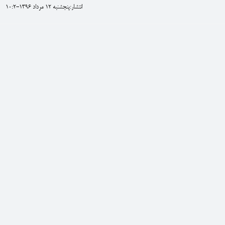
انتشار:پنجشنبه 12 مرداد 1396-10:2