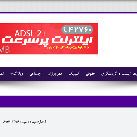
ط زیست و گردشگری
حقوقی
کلینیک
مهرورزان
اجتماعی
وبلاگ
تما
انتشار:شنبه 21 مرداد 1396-8:56