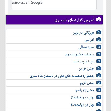
تير
شهريور
آبان
دی
اسفند
خرداد
مرداد
مهر
آذر
بهمن
تير
شهريور
آبان
دی
اسفند
مرداد
مهر
آذر
بهمن
شهريور
آخرین گزارشهای تصویری
آبان
دی
اسفند
مهر
آذر
بهمن
آبان
هیرکانی در پاییز
دی
اسفند
آذر
بهمن
افراسی
دی
اسفند
سفره شمالی
بهمن
اسفند
ریکنده؛ جشنواره دوم
سپیدی پیداست
جشن خرمن
جشنواره مجسمه های شنی در تابستان شاد ساری
جشن گریم
جشن 95 رادیو
بهار در ریکنده(2)
بهار در ریکنده(1)