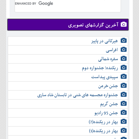
تير
شهريور
آبان
دی
اسفند
خرداد
مرداد
مهر
آذر
بهمن
تير
شهريور
آبان
دی
اسفند
مرداد
مهر
آذر
بهمن
شهريور
آخرین گزارشهای تصویری
آبان
دی
اسفند
مهر
آذر
بهمن
آبان
هیرکانی در پاییز
دی
اسفند
آذر
بهمن
افراسی
دی
اسفند
سفره شمالی
بهمن
اسفند
ریکنده؛ جشنواره دوم
سپیدی پیداست
جشن خرمن
جشنواره مجسمه های شنی در تابستان شاد ساری
جشن گریم
جشن 95 رادیو
بهار در ریکنده(2)
بهار در ریکنده(1)