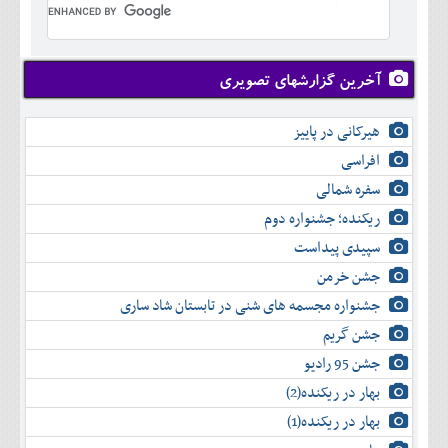
تير
شهريور
آبان
دی
اسفند
خرداد
مرداد
مهر
آذر
بهمن
تير
شهريور
آبان
دی
اسفند
مرداد
مهر
آذر
بهمن
شهريور
آخرین گزارشهای تصویری
آبان
دی
اسفند
مهر
آذر
بهمن
آبان
هیرکانی در پاییز
دی
اسفند
آذر
بهمن
افراسی
دی
اسفند
سفره شمالی
بهمن
اسفند
ریکنده؛ جشنواره دوم
سپیدی پیداست
جشن خرمن
جشنواره مجسمه های شنی در تابستان شاد ساری
جشن گریم
جشن 95 رادیو
بهار در ریکنده(2)
بهار در ریکنده(1)