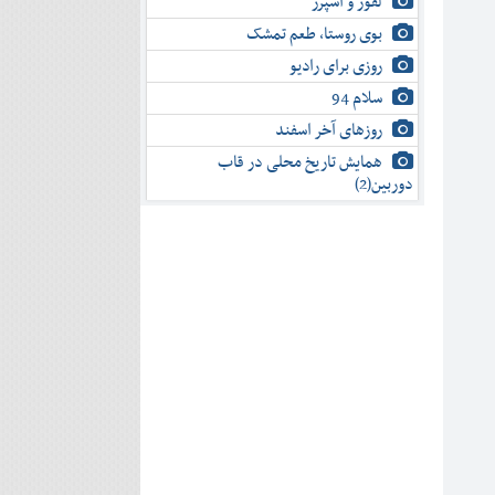
لفور و اسپرز
بوی روستا، طعم تمشک
روزی برای رادیو
سلام 94
روزهای آخر اسفند
همایش تاریخ محلی در قاب
دوربین(2)