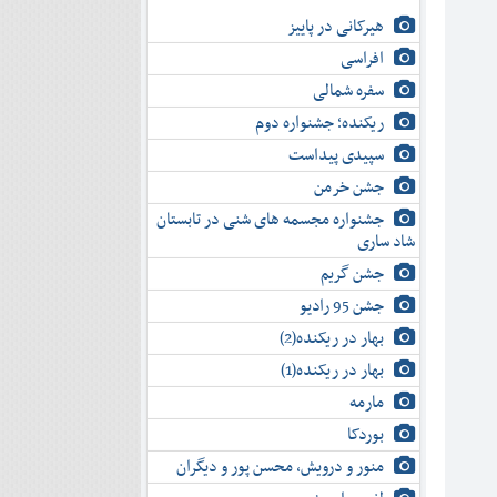
هیرکانی در پاییز
افراسی
سفره شمالی
ریکنده؛ جشنواره دوم
سپیدی پیداست
جشن خرمن
جشنواره مجسمه های شنی در تابستان
شاد ساری
جشن گریم
جشن 95 رادیو
بهار در ریکنده(2)
بهار در ریکنده(1)
مارمه
بوردکا
منور و درویش، محسن پور و دیگران