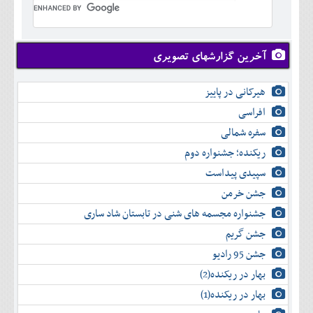
تير
شهريور
آبان
دی
اسفند
خرداد
مرداد
مهر
آذر
بهمن
تير
شهريور
آبان
دی
اسفند
مرداد
مهر
آذر
بهمن
شهريور
آخرین گزارشهای تصویری
آبان
دی
اسفند
مهر
آذر
بهمن
آبان
هیرکانی در پاییز
دی
اسفند
آذر
بهمن
افراسی
دی
اسفند
سفره شمالی
بهمن
اسفند
ریکنده؛ جشنواره دوم
سپیدی پیداست
جشن خرمن
جشنواره مجسمه های شنی در تابستان شاد ساری
جشن گریم
جشن 95 رادیو
بهار در ریکنده(2)
بهار در ریکنده(1)