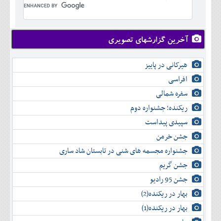
تير
شهريور
آبان
دی
اسفند
خرداد
مرداد
مهر
آذر
بهمن
تير
شهريور
آبان
دی
اسفند
مرداد
مهر
آذر
بهمن
شهريور
آخرین گزارشهای تصویری
آبان
دی
اسفند
مهر
آذر
بهمن
آبان
هیرکانی در پاییز
دی
اسفند
آذر
بهمن
افراسی
دی
اسفند
سفره شمالی
بهمن
اسفند
ریکنده؛ جشنواره دوم
سپیدی پیداست
جشن خرمن
جشنواره مجسمه های شنی در تابستان شاد ساری
جشن گریم
جشن 95 رادیو
بهار در ریکنده(2)
بهار در ریکنده(1)