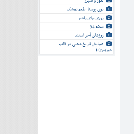
لفور و اسپرز
بوی روستا، طعم تمشک
روزی برای رادیو
سلام 94
روزهای آخر اسفند
همایش تاریخ محلی در قاب
دوربین(2)