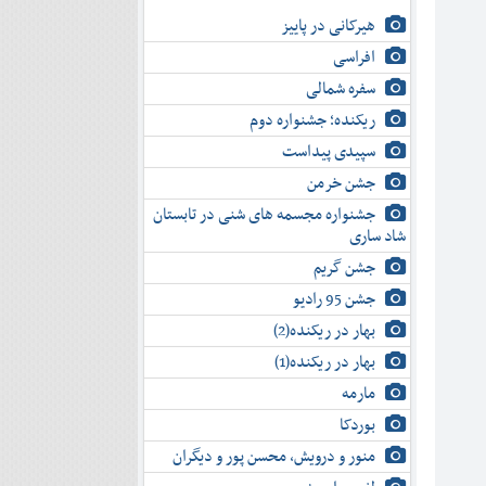
هیرکانی در پاییز
افراسی
سفره شمالی
ریکنده؛ جشنواره دوم
سپیدی پیداست
جشن خرمن
جشنواره مجسمه های شنی در تابستان
شاد ساری
جشن گریم
جشن 95 رادیو
بهار در ریکنده(2)
بهار در ریکنده(1)
مارمه
بوردکا
منور و درویش، محسن پور و دیگران