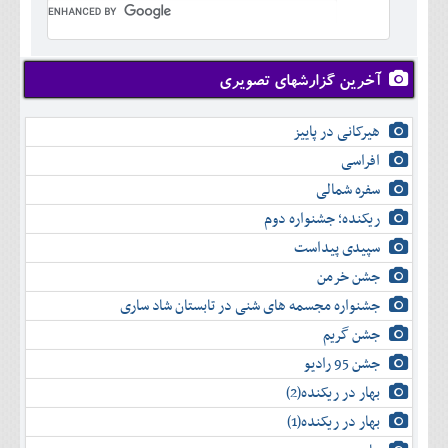
تير
شهريور
آبان
دی
اسفند
خرداد
مرداد
مهر
آذر
بهمن
تير
شهريور
آبان
دی
اسفند
مرداد
مهر
آذر
بهمن
شهريور
آخرین گزارشهای تصویری
آبان
دی
اسفند
مهر
آذر
بهمن
آبان
هیرکانی در پاییز
دی
اسفند
آذر
بهمن
افراسی
دی
اسفند
سفره شمالی
بهمن
اسفند
ریکنده؛ جشنواره دوم
سپیدی پیداست
جشن خرمن
جشنواره مجسمه های شنی در تابستان شاد ساری
جشن گریم
جشن 95 رادیو
بهار در ریکنده(2)
بهار در ریکنده(1)